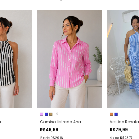
+2
a
Camisa Listrada Ana
Vestido Renata
R$49,99
R$79,99
2
x
de
R$29,16
4
x
de
R$23,77