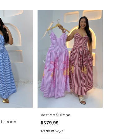
Vestido Suliane
 Listrado
R$79,99
4
x
de
R$23,77