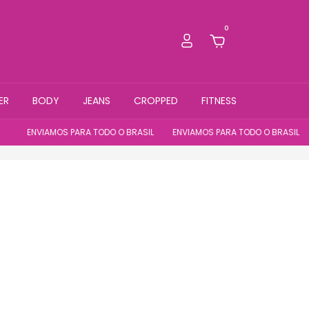
0
ER
BODY
JEANS
CROPPED
FITNESS
DO O BRASIL
ENVIAMOS PARA TODO O BRASIL
ENVIAMOS PARA TODO O