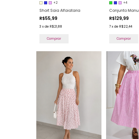
+2
+4
Short Saia Alfaiataria
Conjunto Manu
R$55,99
R$129,99
3
x
de
R$21,88
7
x
de
R$22,44
Comprar
Comprar