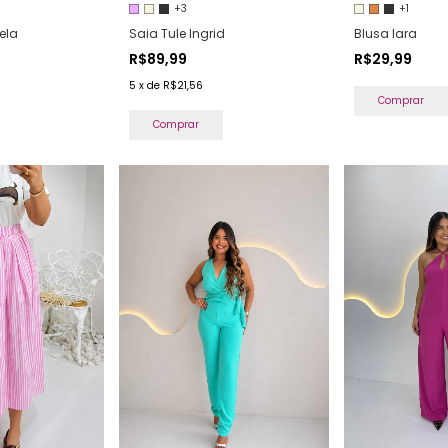
+3
+1
Saia Tule Ingrid
Blusa Iara
ela
R$89,99
R$29,99
5
x
de
R$21,56
Comprar
Comprar