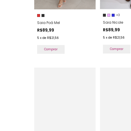
+3
Saia Nicole
Saia Poá Mel
R$89,99
R$89,99
5
x
de
R$21,56
5
x
de
R$21,56
Comprar
Comprar