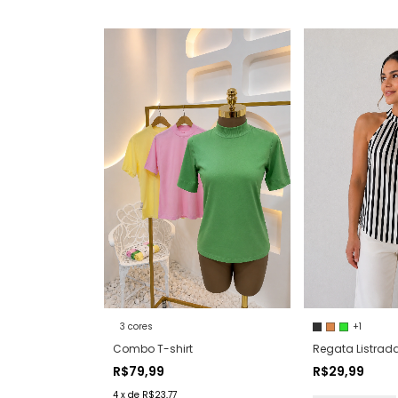
3 cores
+1
Combo T-shirt
Regata Listrad
R$79,99
R$29,99
4
x
de
R$23,77