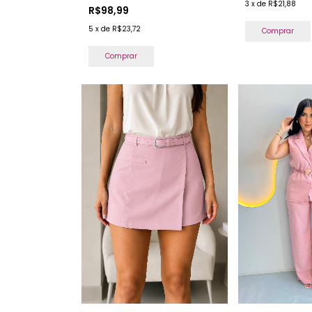
3
x
de
R$21,88
R$98,99
5
x
de
R$23,72
Comprar
Comprar