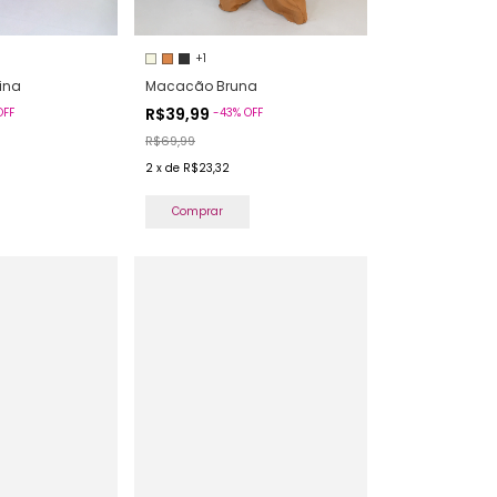
+1
ina
Macacão Bruna
R$39,99
OFF
-
43
%
OFF
R$69,99
2
x
de
R$23,32
Comprar