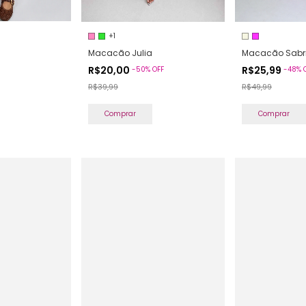
+1
Macacão Julia
Macacão Sabr
R$20,00
R$25,99
-
50
%
OFF
-
48
%
R$39,99
R$49,99
Comprar
Comprar